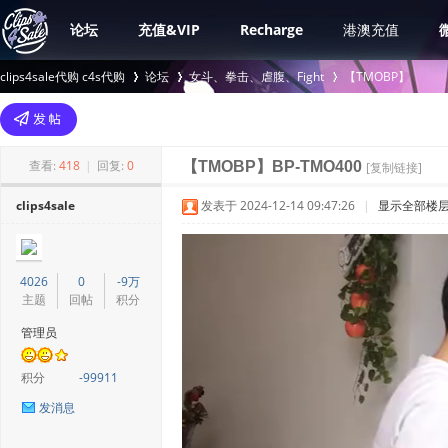
论坛
充值&VIP
Recharge
港澳充值
clips4sale代购 c4s代购
论坛
女斗、拳击、虐腹、Fight
【TMOBP】
>
›
›
查看:
418
|
回复:
0
【TMOBP】BP-TMO400
[复制链接]
clips4sale
发表于 2024-12-14 09:47:26
|
显示全部楼
4026
0
-9万
主题
回帖
积分
管理员
积分
-99911
发消息