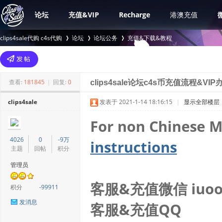
论坛
充值&VIP
Recharge
港澳充值
clips4sale代购 c4s代购
论坛
论坛公务
充值&下载&教程
>
›
›
查看:
181845
|
回复:
0
clips4sale论坛c4s币充值流程&V
clips4sale
发表于 2021-1-14 18:16:15
|
显示全部楼层
For non Chinese M
4026
0
-9万
instructions
主题
回帖
积分
管理员
客服&充值微信 iuoo
积分
-99911
发消息
客服&充值QQ