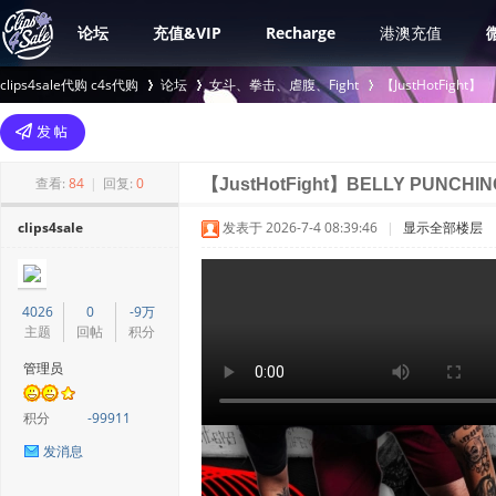
论坛
充值&VIP
Recharge
港澳充值
clips4sale代购 c4s代购
论坛
女斗、拳击、虐腹、Fight
【JustHotFight】
>
›
›
查看:
84
|
回复:
0
【JustHotFight】BELLY PUNCHI
clips4sale
发表于 2026-7-4 08:39:46
|
显示全部楼层
4026
0
-9万
主题
回帖
积分
管理员
积分
-99911
发消息