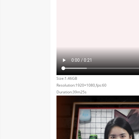
Size:1.46GB
Resolution:1920×1080,fps:60
Duration:39m25s