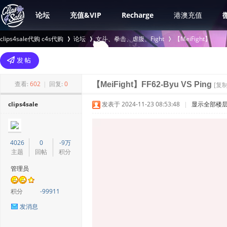
论坛
充值&VIP
Recharge
港澳充值
clips4sale代购 c4s代购
论坛
女斗、拳击、虐腹、Fight
【MeiFight】
>
›
›
查看:
602
|
回复:
0
【MeiFight】FF62-Byu VS Ping
[复
clips4sale
发表于 2024-11-23 08:53:48
|
显示全部楼
4026
0
-9万
主题
回帖
积分
管理员
积分
-99911
发消息