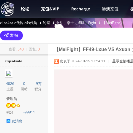
论坛
充值&VIP
Recharge
港澳充值
clips4sale代购 c4s代购
论坛
女斗、拳击、虐腹、Fight
【MeiFight】
>
›
›
查看:
543
|
回复:
0
【MeiFight】FF49-Lxue VS Axuan
clips4sale
发表于 2024-10-19 12:54:11
|
显示全部楼
4026
0
-9万
主题
回帖
积分
管理员
积分
-99911
发消息