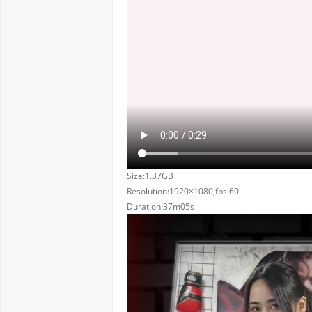
Size:1.37GB
Resolution:1920×1080,fps:60
Duration:37m05s