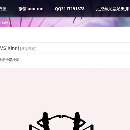
充值
微信iuoo-me
QQ3117191878
足控丝足恋足美脚
Fight】
VS Xinni
[复制链接]
显示全部楼层