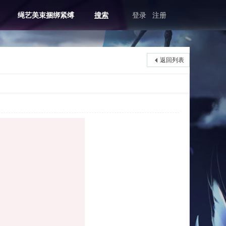
绳艺美束捆绑紧缚
搜索
登录
注册
返回列表