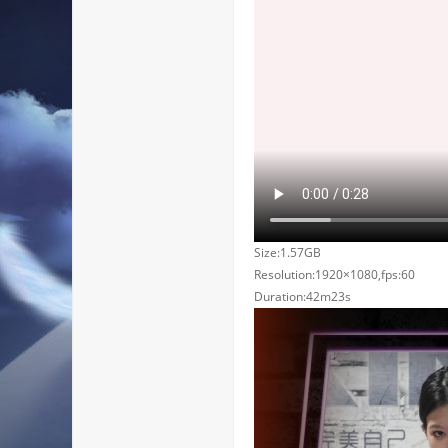
Size:1.57GB
Resolution:1920×1080,fps:60
Duration:42m23s