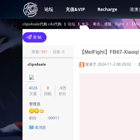
论坛
充值&VIP
Recharge
港澳
clips4sale代购 c4s代购
论坛
女斗、拳击、虐腹、Fight
【Mei
>
›
›
查看:
581
|
回复:
0
【MeiFight】FB67-Xiaoqi 
clips4sale
发表于 2024-11-2 08:20:02
|
4026
0
-9万
主题
回帖
积分
管理员
积分
-99911
发消息