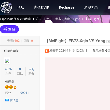
论坛
充值&VIP
Recharge
港澳充值
clips4sale代购 c4s代购
论坛
女斗、拳击、虐腹、Fight
【MeiFight】
>
›
›
查看:
602
|
回复:
0
【MeiFight】FB72-Xqin VS Yong
[
clips4sale
发表于 2024-11-16 12:03:48
|
显示全部楼
4026
0
-9万
主题
回帖
积分
管理员
积分
-99911
发消息