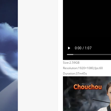
Size:2.59GB
Resolution:1920×1080,fps:60
Duration:37m45s