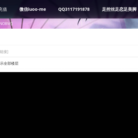
充值
微信iuoo-me
QQ3117191878
足控丝足恋足美脚
NOBW】
链接]
示全部楼层