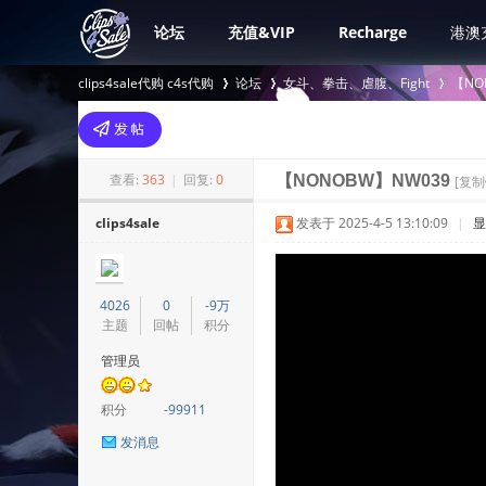
论坛
充值&VIP
Recharge
港澳
clips4sale代购 c4s代购
论坛
女斗、拳击、虐腹、Fight
【NO
>
›
›
查看:
363
|
回复:
0
【NONOBW】NW039
[复制
clips4sale
发表于 2025-4-5 13:10:09
|
显
4026
0
-9万
主题
回帖
积分
管理员
积分
-99911
发消息