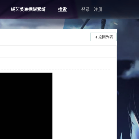
绳艺美束捆绑紧缚
搜索
登录
注册
返回列表