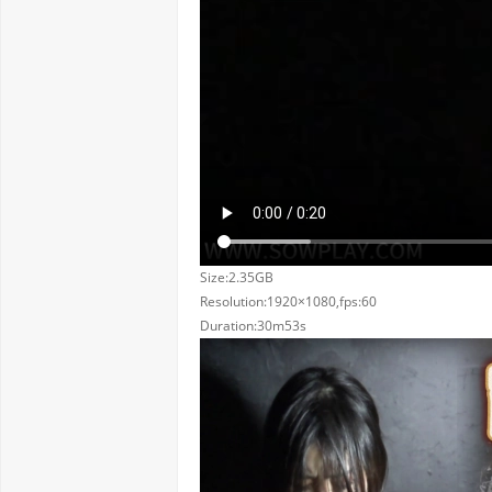
Size:2.35GB
Resolution:1920×1080,fps:60
Duration:30m53s