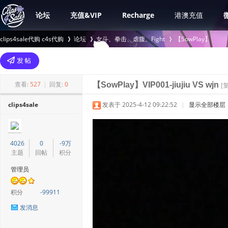
论坛
充值&VIP
Recharge
港澳充值
clips4sale代购 c4s代购
论坛
女斗、拳击、虐腹、Fight
【SowPlay】
>
›
›
查看:
527
|
回复:
0
【SowPlay】VIP001-jiujiu VS wjn
[
clips4sale
发表于 2025-4-12 09:22:52
|
显示全部楼层
4026
0
-9万
主题
回帖
积分
管理员
积分
-99911
发消息