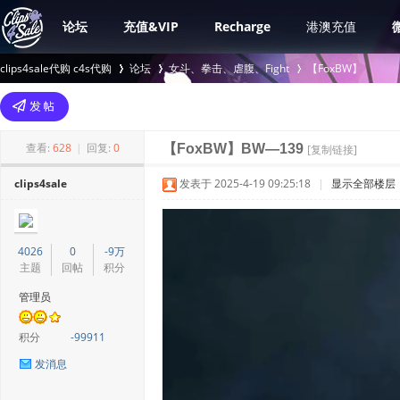
论坛
充值&VIP
Recharge
港澳充值
clips4sale代购 c4s代购
论坛
女斗、拳击、虐腹、Fight
【FoxBW】
>
›
›
查看:
628
|
回复:
0
【FoxBW】BW—139
[复制链接]
clips4sale
发表于 2025-4-19 09:25:18
|
显示全部楼层
4026
0
-9万
主题
回帖
积分
管理员
积分
-99911
发消息