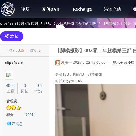
论坛
充值&VIP
Recharge
港澳充值
clips4sale代购 c4s代购
论坛
c4s系原创作者作品公映
【脚模摄影】恋足+舔
>
›
›
查看:
339
|
回复:
0
【脚模摄影】003零二年超模第三部 
clips4sale
发表于 2025-5-22 15:09:05
|
显示全部楼层
身高183，脚码43，超模御姐
时长19分钟，4K
4026
0
-9万
主题
回帖
积分
管理员
积分
-99911
发消息