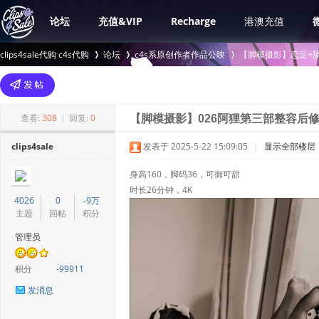
论坛
充值&VIP
Recharge
港澳充值
clips4sale代购 c4s代购
论坛
c4s系原创作者作品公映
【脚模摄影】恋足+舔
>
›
›
查看:
308
|
回复:
0
【脚模摄影】026阿狸第三部整容后
clips4sale
发表于 2025-5-22 15:09:05
|
显示全部楼层
身高160，脚码36，可御可甜
时长26分钟，4K
4026
0
-9万
主题
回帖
积分
管理员
积分
-99911
发消息