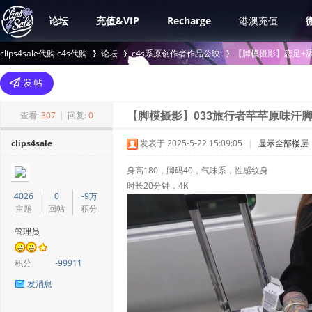
论坛
充值&VIP
Recharge
港澳充值
clips4sale代购 c4s代购
论坛
c4s系原创作者作品公映
【脚模摄影】恋足+舔
>
›
›
查看:
307
|
回复:
0
【脚模摄影】033旅行者芊芊原味汗
clips4sale
发表于 2025-5-22 15:09:05
|
显示全部楼层
身高180，脚码40，气味系，性感纹身
时长20分钟，4K
4026
0
-9万
主题
回帖
积分
管理员
积分
-99911
发消息