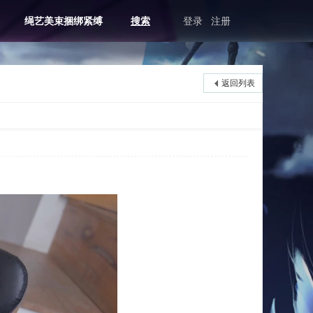
绳艺美束捆绑紧缚
搜索
登录
注册
返回列表