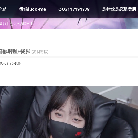
充值
微信iuoo-me
QQ3117191878
足控丝足恋足美脚
摄影】恋足+舔脚+TK
部舔脚趾+挠脚
[复制链接]
显示全部楼层