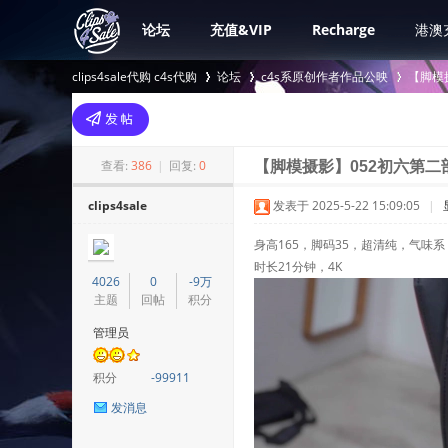
论坛
充值&VIP
Recharge
港澳
clips4sale代购 c4s代购
论坛
c4s系原创作者作品公映
【脚模
>
›
›
查看:
386
|
回复:
0
【脚模摄影】052初六第二
clips4sale
发表于 2025-5-22 15:09:05
|
身高165，脚码35，超清纯，气味系
时长21分钟，4K
4026
0
-9万
主题
回帖
积分
管理员
积分
-99911
发消息