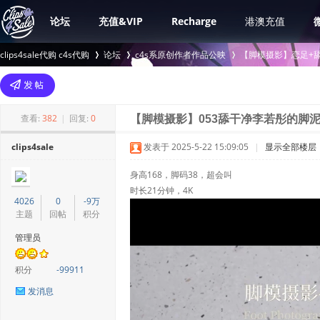
论坛
充值&VIP
Recharge
港澳充值
clips4sale代购 c4s代购
论坛
c4s系原创作者作品公映
【脚模摄影】恋足+舔
>
›
›
查看:
382
|
回复:
0
【脚模摄影】053舔干净李若彤的脚
clips4sale
发表于 2025-5-22 15:09:05
|
显示全部楼层
身高168，脚码38，超会叫
时长21分钟，4K
4026
0
-9万
主题
回帖
积分
管理员
积分
-99911
发消息