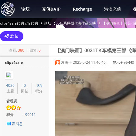
论坛
充值&VIP
Recharge
港澳充值
clips4sale代购 c4s代购
论坛
c4s系原创作者作品公映
【澳门映画】恋足+舔
>
›
›
查看:
380
|
回复:
0
【澳门映画】0031TK车模第三部《
clips4sale
发表于 2025-5-24 11:40:46
|
显示全部楼层
4026
0
-9万
主题
回帖
积分
管理员
积分
-99911
发消息