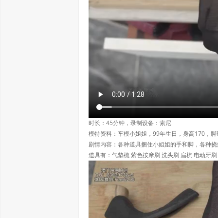
时长：45分钟，录制设备：索尼
模特资料：车模小姐姐，99年生日，身高170，
剧情内容：各种道具捆住小姐姐的手和脚，各种挠
道具有：气垫梳 紫色按摩刷 洗头刷 扁梳 电动牙