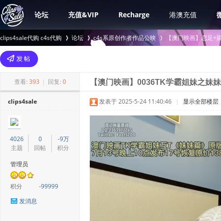
论坛
充值&VIP
Recharge
港澳充值
clips4sale代购 c4s代购
论坛
c4s系原创作者作品公映
【澳门映画】恋足+舔
>
›
›
查看:
393
|
回复:
0
【澳门映画】0036TK学霸姐妹之妹
clips4sale
发表于 2025-5-24 11:40:46
|
显示全部楼层
4026
0
-9万
主题
回帖
积分
管理员
积分
-99999
发消息