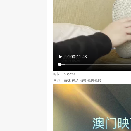
时长：63分钟
内容：白袜 裸足 枷锁 挠脚挠腰