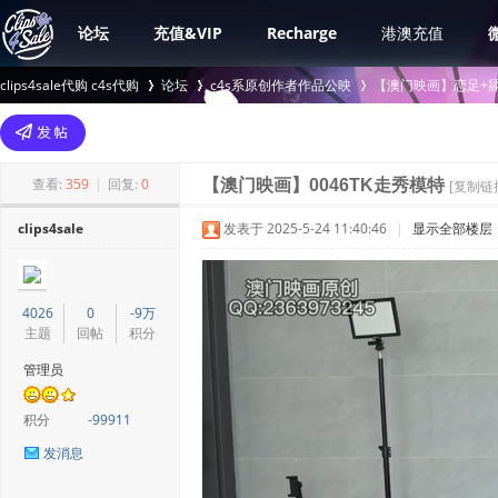
论坛
充值&VIP
Recharge
港澳充值
clips4sale代购 c4s代购
论坛
c4s系原创作者作品公映
【澳门映画】恋足+舔
>
›
›
查看:
359
|
回复:
0
【澳门映画】0046TK走秀模特
[复制链
clips4sale
发表于 2025-5-24 11:40:46
|
显示全部楼层
4026
0
-9万
主题
回帖
积分
管理员
积分
-99911
发消息