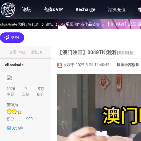
论坛
充值&VIP
Recharge
港澳充值
clips4sale代购 c4s代购
论坛
c4s系原创作者作品公映
【澳门映画】恋足+舔
>
›
›
查看:
442
|
回复:
0
【澳门映画】0049TK粥粥
[复制链接]
clips4sale
发表于 2025-5-24 11:40:46
|
显示全部楼层
4026
0
-9万
主题
回帖
积分
管理员
积分
-99911
发消息