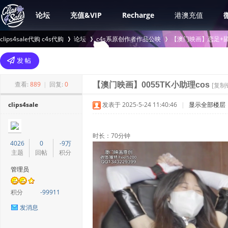
论坛
充值&VIP
Recharge
港澳充值
clips4sale代购 c4s代购
论坛
c4s系原创作者作品公映
【澳门映画】恋足+舔
>
›
›
查看:
889
|
回复:
0
【澳门映画】0055TK小助理cos
[复制
clips4sale
发表于 2025-5-24 11:40:46
|
显示全部楼层
时长：70分钟
4026
0
-9万
主题
回帖
积分
管理员
积分
-99911
发消息