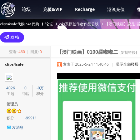
论坛
充值&VIP
Recharge
港澳充值
clips4sale代购 c4s代购
论坛
c4s系原创作者作品公映
【澳门映画】恋足+舔
>
›
›
查看:
460
|
回复:
0
【澳门映画】0100舔嘟嘟二
[复制链接]
clips4sale
发表于 2025-5-24 11:40:46
|
显示全部楼层
4026
0
-9万
主题
回帖
积分
管理员
积分
-99911
发消息