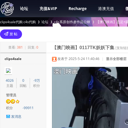
论坛
充值&VIP
Recharge
港澳充值
clips4sale代购 c4s代购
论坛
c4s系原创作者作品公映
【澳门映画】恋足+舔
>
›
›
查看:
381
|
回复:
0
【澳门映画】0117TK妖妖下集
[复制链
clips4sale
发表于 2025-5-24 11:40:46
|
显示全部楼层
4026
0
-9万
主题
回帖
积分
管理员
积分
-99911
发消息