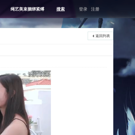
绳艺美束捆绑紧缚
搜索
登录
注册
返回列表