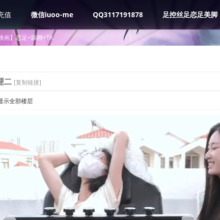
充值
微信iuoo-me
QQ3117191878
足控丝足恋足美脚
映画】恋足+舔脚+TK
理二
[复制链接]
显示全部楼层