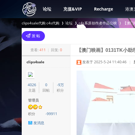
论坛
充值&VIP
Recharge
港澳
clips4sale代购 c4s代购
论坛
c4s系原创作者作品公映
【澳门
>
›
›
查看:
411
|
回复:
0
【澳门映画】0131TK小助
clips4sale
发表于 2025-5-24 11:40:46
|
4026
0
-9万
主题
回帖
积分
管理员
积分
-99911
发消息