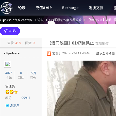
论坛
充值&VIP
Recharge
港澳充值
clips4sale代购 c4s代购
论坛
c4s系原创作者作品公映
【澳门映画】恋足+舔
>
›
›
查看:
418
|
回复:
0
【澳门映画】0147舔风止
[复制链接]
clips4sale
发表于 2025-5-24 11:40:46
|
显示全部楼层
4026
0
-9万
主题
回帖
积分
管理员
积分
-99911
发消息