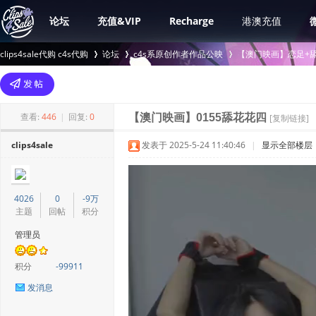
论坛
充值&VIP
Recharge
港澳充值
clips4sale代购 c4s代购
论坛
c4s系原创作者作品公映
【澳门映画】恋足+舔
>
›
›
查看:
446
|
回复:
0
【澳门映画】0155舔花花四
[复制链接]
clips4sale
发表于 2025-5-24 11:40:46
|
显示全部楼层
4026
0
-9万
主题
回帖
积分
管理员
积分
-99911
发消息