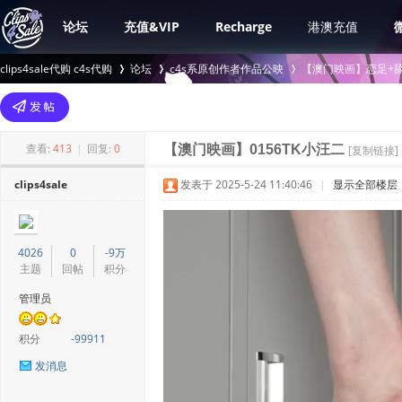
论坛
充值&VIP
Recharge
港澳充值
clips4sale代购 c4s代购
论坛
c4s系原创作者作品公映
【澳门映画】恋足+舔
>
›
›
查看:
413
|
回复:
0
【澳门映画】0156TK小汪二
[复制链接]
clips4sale
发表于 2025-5-24 11:40:46
|
显示全部楼层
4026
0
-9万
主题
回帖
积分
管理员
积分
-99911
发消息