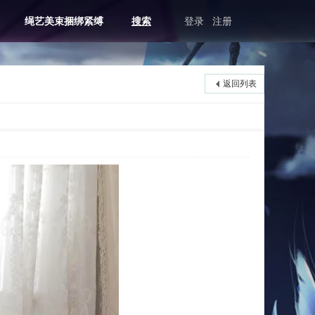
绳艺美束捆绑紧缚
搜索
登录
注册
返回列表