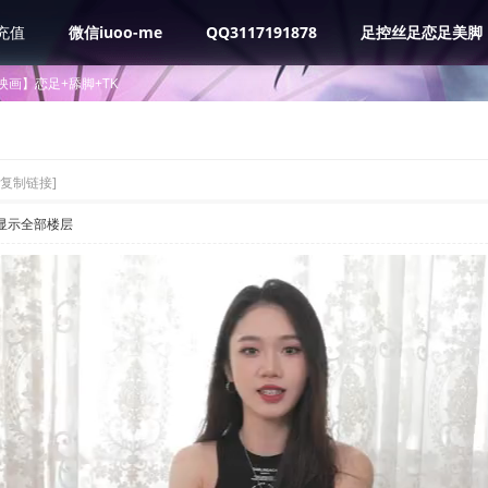
充值
微信iuoo-me
QQ3117191878
足控丝足恋足美脚
映画】恋足+舔脚+TK
[复制链接]
显示全部楼层