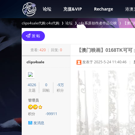
论坛
充值&VIP
Recharge
港澳
clips4sale代购 c4s代购
论坛
c4s系原创作者作品公映
【澳门
>
›
›
查看:
420
|
回复:
0
【澳门映画】0168TK可可
clips4sale
发表于 2025-5-24 11:40:46
|
4026
0
-9万
主题
回帖
积分
管理员
积分
-99911
发消息