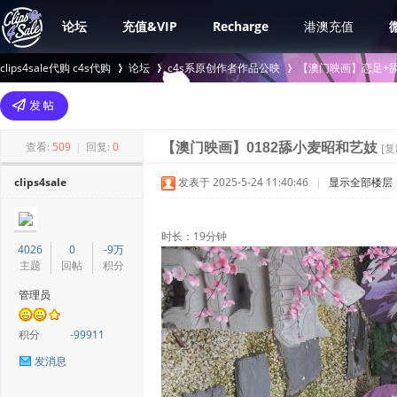
论坛
充值&VIP
Recharge
港澳充值
clips4sale代购 c4s代购
论坛
c4s系原创作者作品公映
【澳门映画】恋足+舔
>
›
›
查看:
509
|
回复:
0
【澳门映画】0182舔小麦昭和艺妓
[
clips4sale
发表于 2025-5-24 11:40:46
|
显示全部楼层
时长：19分钟
4026
0
-9万
主题
回帖
积分
管理员
积分
-99911
发消息