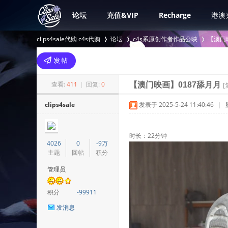
论坛
充值&VIP
Recharge
港澳
clips4sale代购 c4s代购
论坛
c4s系原创作者作品公映
【澳门
>
›
›
查看:
411
|
回复:
0
【澳门映画】0187舔月月
[
clips4sale
发表于 2025-5-24 11:40:46
|
时长：22分钟
4026
0
-9万
主题
回帖
积分
管理员
积分
-99911
发消息