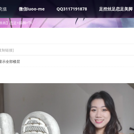
充值
微信iuoo-me
QQ3117191878
足控丝足恋足美脚
映画】恋足+舔脚+TK
复制链接]
显示全部楼层