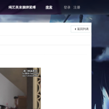
绳艺美束捆绑紧缚
搜索
登录
注册
返回列表