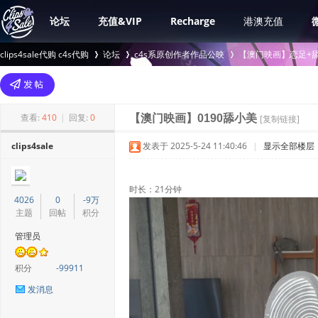
论坛
充值&VIP
Recharge
港澳充值
clips4sale代购 c4s代购
论坛
c4s系原创作者作品公映
【澳门映画】恋足+舔
>
›
›
查看:
410
|
回复:
0
【澳门映画】0190舔小美
[复制链接]
clips4sale
发表于 2025-5-24 11:40:46
|
显示全部楼层
时长：21分钟
4026
0
-9万
主题
回帖
积分
管理员
积分
-99911
发消息