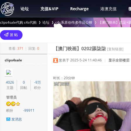
论坛
充值&VIP
Recharge
港澳充值
clips4sale代购 c4s代购
论坛
c4s系原创作者作品公映
【澳门映画】恋足+舔
>
›
›
查看:
371
|
回复:
0
【澳门映画】0202舔柒柒
[复制链接]
clips4sale
发表于 2025-5-24 11:40:46
|
显示全部楼层
时长：20分钟
4026
0
-9万
主题
回帖
积分
管理员
积分
-99911
发消息