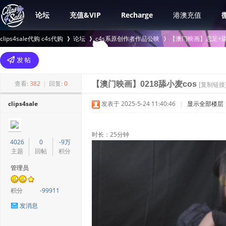
论坛
充值&VIP
Recharge
港澳充值
clips4sale代购 c4s代购
论坛
c4s系原创作者作品公映
【澳门映画】恋足+舔
>
›
›
查看:
382
|
回复:
0
【澳门映画】0218舔小麦cos
[复制链接
clips4sale
发表于 2025-5-24 11:40:46
|
显示全部楼层
时长：25分钟
4026
0
-9万
主题
回帖
积分
管理员
积分
-99911
发消息