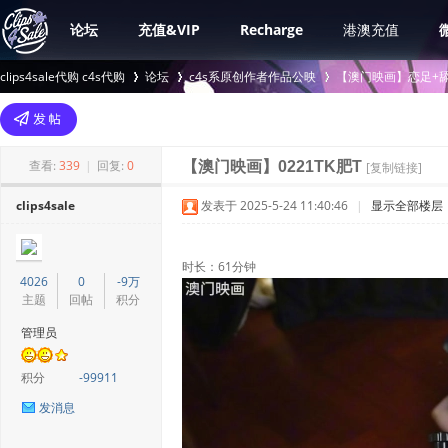
论坛
充值&VIP
Recharge
港澳充值
clips4sale代购 c4s代购
论坛
c4s系原创作者作品公映
【澳门映画】恋足+舔
>
›
›
查看:
339
|
回复:
0
【澳门映画】0221TK肥T
[复制链接]
clips4sale
发表于 2025-5-24 11:40:46
|
显示全部楼层
时长：61分钟
4026
0
-9万
主题
回帖
积分
管理员
积分
-99911
发消息