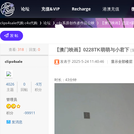
论坛
充值&VIP
Recharge
港澳充值
clips4sale代购 c4s代购
论坛
c4s系原创作者作品公映
【澳门映画】恋足+舔
>
›
›
查看:
318
|
回复:
0
【澳门映画】0228TK萌萌与小君下
[
clips4sale
发表于 2025-5-24 11:40:46
|
显示全部楼层
时长：43分钟
4026
0
-9万
主题
回帖
积分
管理员
积分
-99911
发消息