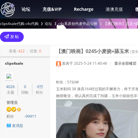
论坛
充值&VIP
Recharge
港澳充值
clips4sale代购 c4s代购
论坛
c4s系原创作者作品公映
【澳门映画】恋足+舔
>
›
›
查看:
422
|
回复:
0
【澳门映画】0245小麦挠+舔玉米
[复
clips4sale
发表于 2025-5-24 11:40:46
|
显示全部楼层
时长：57分钟
4026
0
-9万
玉米鞋码 38 身高164经过我的不懈努力，终于
主题
回帖
积分
她很敬业，很认真的完成了拍摄，玉米小姐姐也非
管理员
积分
-99911
发消息