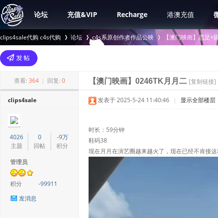
论坛
充值&VIP
Recharge
港澳充值
clips4sale代购 c4s代购
论坛
c4s系原创作者作品公映
【澳门映画】恋足+舔
>
›
›
查看:
364
|
回复:
0
【澳门映画】0246TK月月二
[复制链接]
clips4sale
发表于 2025-5-24 11:40:46
|
显示全部楼层
时长：59分钟
4026
0
-9万
鞋码38
主题
回帖
积分
现在月月在演艺圈越来越火了，现在已经不肯接这
管理员
积分
-99911
发消息