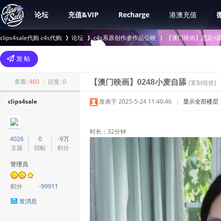
论坛
充值&VIP
Recharge
港澳充值
clips4sale代购 c4s代购
论坛
c4s系原创作者作品公映
【澳门映画】恋足+舔
>
›
›
查看:
460
|
回复:
0
【澳门映画】0248小麦自舔
[复制链接]
clips4sale
发表于 2025-5-24 11:40:46
|
显示全部楼层
时长：32分钟
4026
0
-9万
主题
回帖
积分
管理员
积分
-99911
发消息