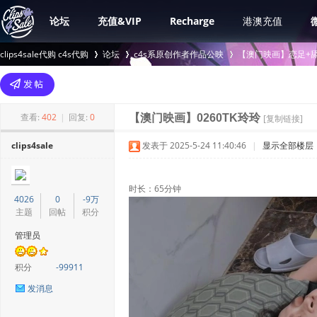
论坛
充值&VIP
Recharge
港澳充值
clips4sale代购 c4s代购
论坛
c4s系原创作者作品公映
【澳门映画】恋足+舔
>
›
›
查看:
402
|
回复:
0
【澳门映画】0260TK玲玲
[复制链接]
clips4sale
发表于 2025-5-24 11:40:46
|
显示全部楼层
时长：65分钟
4026
0
-9万
主题
回帖
积分
管理员
积分
-99911
发消息