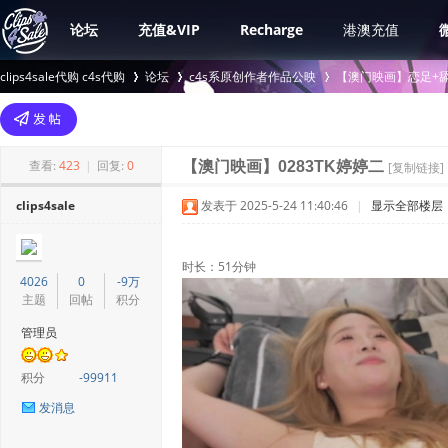
论坛
充值&VIP
Recharge
港澳充值
clips4sale代购 c4s代购
论坛
c4s系原创作者作品公映
【澳门映画】恋足+舔
>
›
›
查看:
423
|
回复:
0
【澳门映画】0283TK婷婷二
[复制链接]
clips4sale
发表于 2025-5-24 11:40:46
|
显示全部楼层
时长：51分钟
4026
0
-9万
主题
回帖
积分
管理员
积分
-99911
发消息