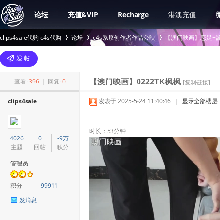
论坛
充值&VIP
Recharge
港澳充值
clips4sale代购 c4s代购
论坛
c4s系原创作者作品公映
【澳门映画】恋足+舔
>
›
›
查看:
396
|
回复:
0
【澳门映画】0222TK枫枫
[复制链接]
clips4sale
发表于 2025-5-24 11:40:46
|
显示全部楼层
时长：53分钟
4026
0
-9万
主题
回帖
积分
管理员
积分
-99911
发消息