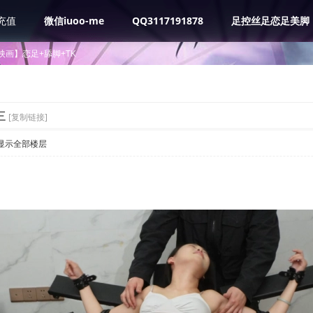
充值
微信iuoo-me
QQ3117191878
足控丝足恋足美脚
映画】恋足+舔脚+TK
三
[复制链接]
显示全部楼层