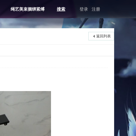
绳艺美束捆绑紧缚
搜索
登录
注册
返回列表