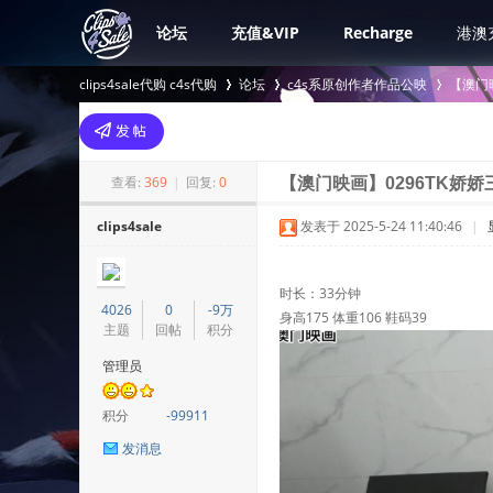
论坛
充值&VIP
Recharge
港澳
clips4sale代购 c4s代购
论坛
c4s系原创作者作品公映
【澳门
>
›
›
查看:
369
|
回复:
0
【澳门映画】0296TK娇娇
clips4sale
发表于 2025-5-24 11:40:46
|
时长：33分钟
4026
0
-9万
身高175 体重106 鞋码39
主题
回帖
积分
管理员
积分
-99911
发消息