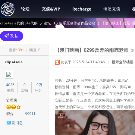
论坛
充值&VIP
Recharge
港澳充值
clips4sale代购 c4s代购
论坛
c4s系原创作者作品公映
【澳门映画】恋足+舔
>
›
›
查看:
391
|
回复:
0
【澳门映画】0299反差的雨霏老师
[
clips4sale
发表于 2025-5-24 11:40:46
|
显示全部楼层
时长：20分钟，分辨率4K，录制设备：索尼a1
4026
0
-9万
模特资料：雨霏，99年生日，身高165，脚码36
主题
回帖
积分
剧情故事：雨霏是一个英语老师，在同学面前始终
管理员
实际上她是一个反差表，喜欢惩罚班上的坏学生闻
这天班上的坏学生一个单词都没记住，雨霏老师决定
积分
-99911
发消息