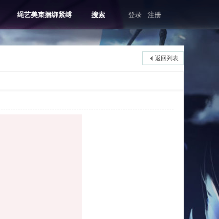
绳艺美束捆绑紧缚
搜索
登录
注册
返回列表