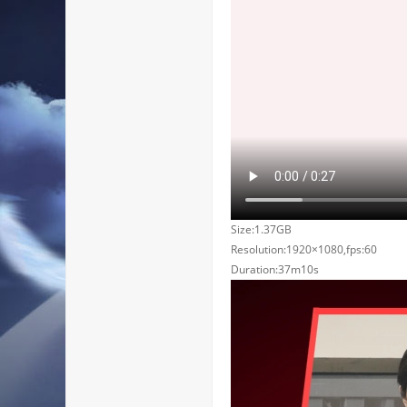
Size:1.37GB
Resolution:1920×1080,fps:60
Duration:37m10s