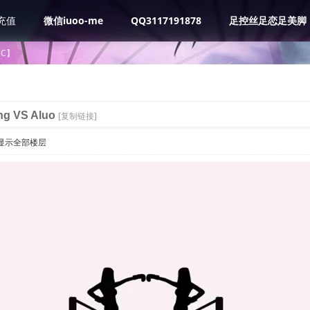
充值
微信iuoo-me
QQ3117191878
足控丝足恋足美脚
BC】
g VS Aluo
[复制链接]
显示全部楼层