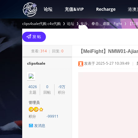
论坛
充值&VIP
Recharge
港澳
clips4sale代购 c4s代购
论坛
女斗、拳击、虐腹、Fight
【TL
>
›
›
查看:
314
|
回复:
0
【MeiFight】NMW01-Ajian
clips4sale
发表于 2025-5-27 10:39:49
|
4026
0
-9万
主题
回帖
积分
管理员
积分
-99911
发消息