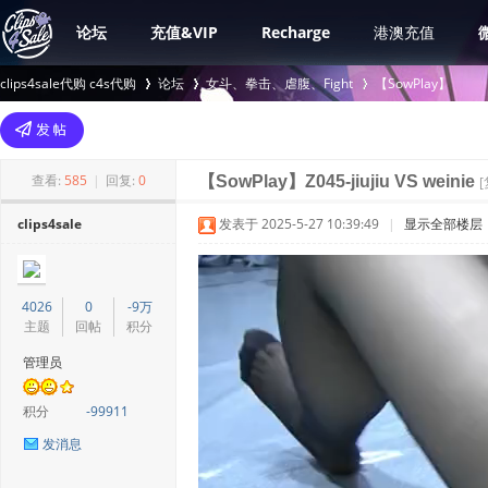
论坛
充值&VIP
Recharge
港澳充值
clips4sale代购 c4s代购
论坛
女斗、拳击、虐腹、Fight
【SowPlay】
>
›
›
查看:
585
|
回复:
0
【SowPlay】Z045-jiujiu VS weinie
clips4sale
发表于 2025-5-27 10:39:49
|
显示全部楼层
4026
0
-9万
主题
回帖
积分
管理员
积分
-99911
发消息