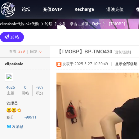
论坛
充值&VIP
Recharge
港澳充值
clips4sale代购 c4s代购
论坛
女斗、拳击、虐腹、Fight
【TMOBP】
>
›
›
查看:
389
|
回复:
0
【TMOBP】BP-TMO430
[复制链接]
clips4sale
发表于 2025-5-27 10:39:49
|
显示全部楼层
4026
0
-9万
主题
回帖
积分
管理员
积分
-99911
发消息