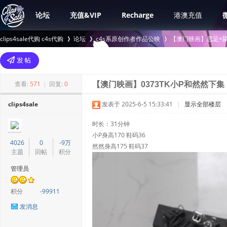
论坛
充值&VIP
Recharge
港澳充值
clips4sale代购 c4s代购
论坛
c4s系原创作者作品公映
【澳门映画】恋足+舔
>
›
›
查看:
571
|
回复:
0
【澳门映画】0373TK小P和然然下集
clips4sale
发表于 2025-6-5 15:33:41
|
显示全部楼层
时长：31分钟
小P身高170 鞋码36
4026
0
-9万
然然身高175 鞋码37
主题
回帖
积分
管理员
积分
-99911
发消息