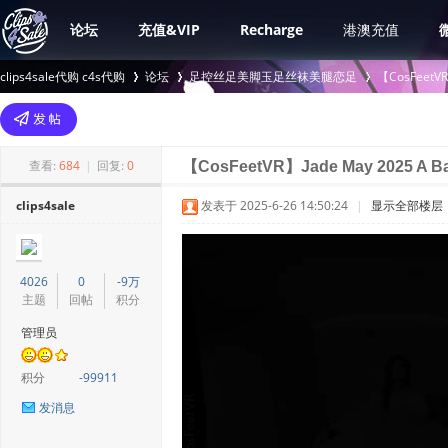
论坛
充值&VIP
Recharge
港澳充值
clips4sale代购 c4s代购
论坛
足控丝足美脚玉足丝袜美腿恋足
【CosFee
>
›
›
查看:
684
|
回复:
0
【CosFeetVR】Jade May 2025 A Ba
clips4sale
发表于 2025-6-26 14:50:24
|
显示全部楼层
4026
0
-9万
主题
回帖
积分
管理员
积分
-99911
发消息