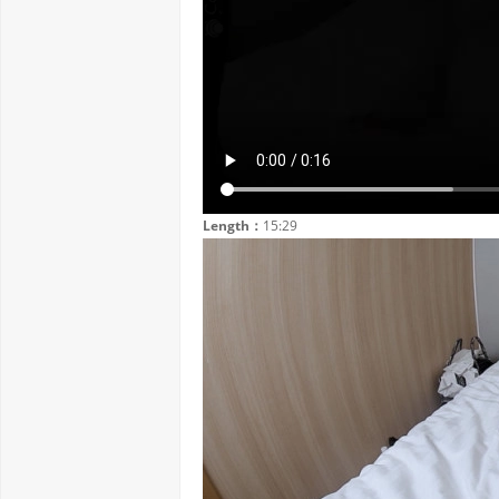
Length：
15:29