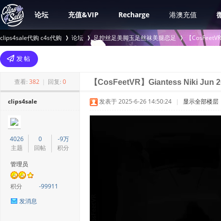
论坛
充值&VIP
Recharge
港澳充值
clips4sale代购 c4s代购
论坛
足控丝足美脚玉足丝袜美腿恋足
【CosFee
>
›
›
查看:
382
|
回复:
0
【CosFeetVR】Giantess Niki Jun 202
clips4sale
发表于 2025-6-26 14:50:24
|
显示全部楼层
4026
0
-9万
主题
回帖
积分
管理员
积分
-99911
发消息