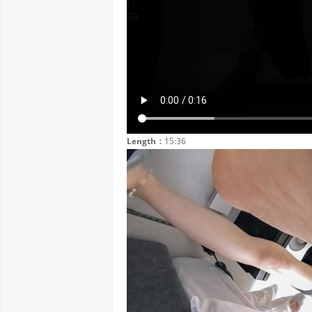
Length：
15:36