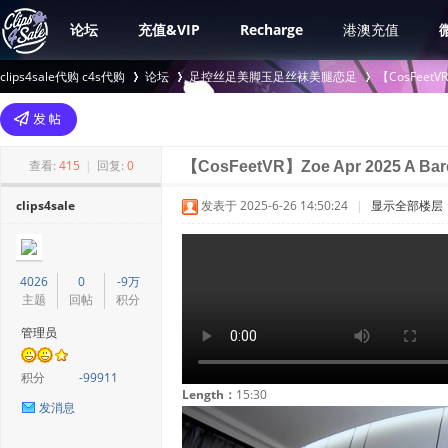
论坛
充值&VIP
Recharge
港澳充值
clips4sale代购 c4s代购
论坛
足控丝足美脚玉足丝袜美腿恋足
【CosFee
>
›
›
查看:
415
|
回复:
0
【CosFeetVR】Zoe Apr 2025 A Bar
clips4sale
发表于 2025-6-26 14:50:24
|
显示全部楼层
4026
0
-9万
主题
回帖
积分
管理员
积分
-99911
Length：
15:30
发消息