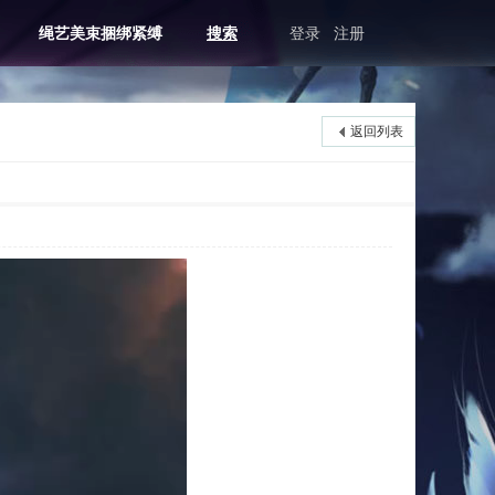
绳艺美束捆绑紧缚
搜索
登录
注册
返回列表