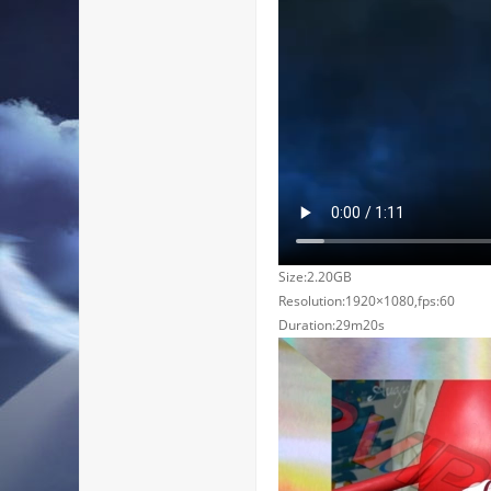
Size:2.20GB
Resolution:1920×1080,fps:60
Duration:29m20s