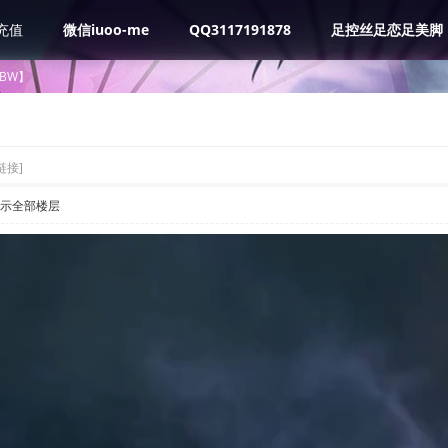
充值
微信iuoo-me
QQ3117191878
足控丝足恋足美脚
xBW】
链接]
示全部楼层