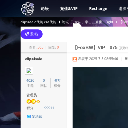
论坛
充值&VIP
Recharge
港澳
clips4sale代购 c4s代购
论坛
女斗、拳击、虐腹、Fight
【Fo
>
›
›
查看:
505
|
回复:
0
【FoxBW】VIP—075
[复制
clips4sale
发表于 2025-7-5 08:55:46
|
显
4026
0
-9万
主题
回帖
积分
管理员
积分
-99911
发消息